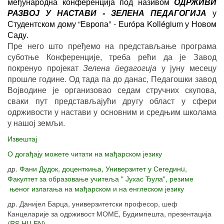
међународна конференција под називом
ОДРЖИВИ
РАЗВОЈ У НАСТАВИ - ЗЕЛЕНА ПЕДАГОГИЈА
у
Студентском дому “Европа” - Európa Kollégium
у Новом
Саду.
Пре него што пређемо на представљање програма
суботње Конференције, треба рећи да је Завод
покренуо пројекат
Зелена педагогија
у јуну месецу
прошле године. Од тада па до данас, Педагошки завод
Војводине је организовао седам стручних скупова,
сваки пут представљајући другу област у сфери
одрживости у настави у основним и средњим школама
у нашој земљи.
Извештај
О догађају можете читати на мађарском језику
др.
Фани Дудок, доценткиња, Универзитет у Сегединu,
Факултет за образовање учитеља " Јухас Ђула", резиме
њеног излагања на мађарском и на енглеском језику
др. Данијел Барца, универзитетски професор, шеф
Канцеларије за одрживост МОМЕ, Будимпешта, презентација
(
RS
,
HU
,
EN
)