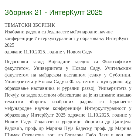
Зборник 21 - ИнтерКулт 2025
ТЕМАТСКИ ЗБОРНИК
Изабрани радови са Једанаесте међународне научне
конференције Интеркултуралност у образовању ИнтерКулт
2025
одржане 11.10.2025. године у Новом Саду
Педагошки завод Војводине заједно са Филозофским
факултетом, Универзитета у Новом Саду, Учитељским
факултетом на мађарском наставном језику у Суботици,
Универзитета у Новом Саду и Факултетом за културологију,
образовање наставника и рурални развој, Универзитета у
Печују, са задовољством обавештава да је из штампе изашао
тематски зборник изабраних радова са Једанаесте
међународне научне конференције Интеркултуралност у
образовању ИнтерКулт 2025 одржане 11.10.2025. године у
Новом Саду. Издавачи и уреднице зборника др Данијела
Радовић, проф. др Марина Пуја Бадеску, проф. др Марина
Шимак Спевакова, доц. др Богларка Сабо Лаки и доц. др