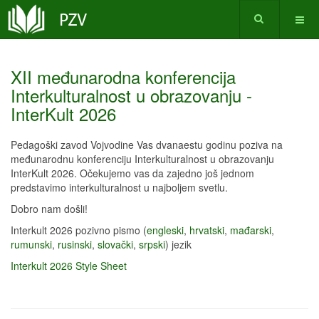
XII međunarodna konferencija
Interkulturalnost u obrazovanju -
InterKult 2026
Pedagoški zavod Vojvodine Vas dvanaestu godinu poziva na
međunarodnu konferenciju Interkulturalnost u obrazovanju
InterKult 2026. Očekujemo vas da zajedno još jednom
predstavimo interkulturalnost u najboljem svetlu.
Dobro nam došli!
Interkult 2026 pozivno pismo (
engleski
,
hrvatski
,
mađarski
,
rumunski
,
rusinski
,
slovački
,
srpski
) jezik
Interkult 2026 Style Sheet