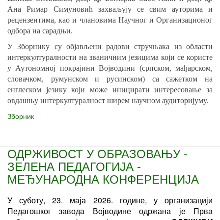
Ана Римар Симуновић захваљују се свим ауторима и
рецензентима, као и члановима Научног и Организационог
одбора на сарадњи.
У Зборнику су објављени радови стручњака из области
интеркултуралности на званичним језицима који се користе
у Аутономној покрајини Војводини (српском, мађарском,
словачком, румунском и русинском) са сажетком на
енглеском језику који може иницирати интересовање за
овдашњу интеркултуралност ширем научном аудиторијуму.
Зборник
ОДРЖИВОСТ У ОБРАЗОВАЊУ -
ЗЕЛЕНА ПЕДАГОГИЈА -
МЕЂУНАРОДНА КОНФЕРЕНЦИЈА
У суботу, 23. маја 2026. године, у организацији
Педагошког завода Војводине одржана је Прва